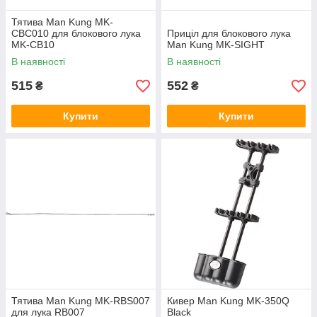
Тятива Man Kung MK-
CBC010 для блокового лука
Приціл для блокового лука
MK-CB10
Man Kung MK-SIGHT
В наявності
В наявності
515
552
₴
₴
Купити
Купити
Тятива Man Kung MK-RBS007
Кивер Man Kung MK-350Q
для лука RB007
Black