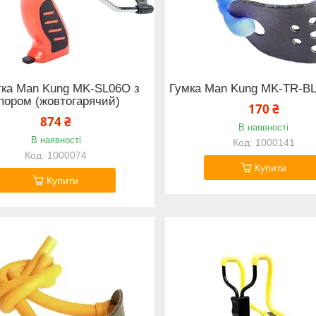
тка Man Kung MK-SL06O з
Гумка Man Kung MK-TR-BL 
пором (жовтогарячий)
170 ₴
874 ₴
В наявності
В наявності
1000141
1000074
Купити
Купити