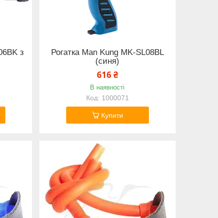
06BK з
Рогатка Man Kung MK-SL08BL
(синя)
616 ₴
В наявності
1000071
Купити