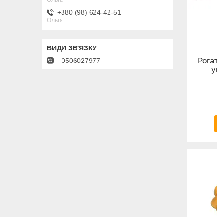
+380 (98) 624-42-51
Ольга
Рога
0506027977
у