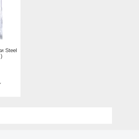
и Steel
)