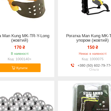
а Man Kung MK-TR-Y-Long
Рогатка Man Kung MK-T
(жовтий)
упором (жовтий)
170 ₴
150 ₴
В наявності
Немає в наявності
1000140+
1000075
+380 (50) 602-79-77
Купити
Ольга