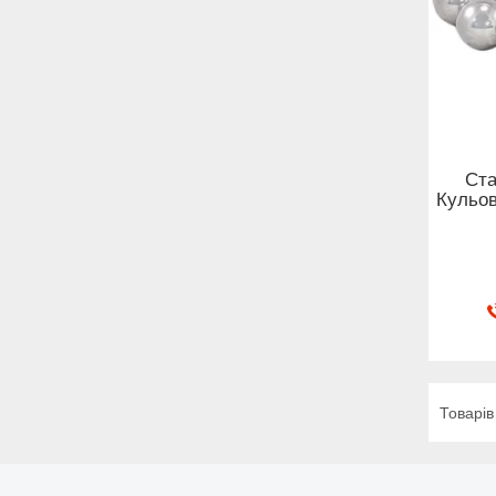
Ста
Кульов