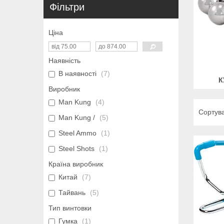
Фільтри
Ціна
Наявність
В наявності
7
К
Виробник
Man Kung
4
Man Kung /
5
Steel Ammo
1
Steel Shots
1
Країна виробник
Китай
7
Тайвань
5
Тип винтовки
Гумка
1