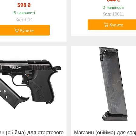
598 ₴
В наявності
В наявності
10011
tr14
Купити
Купити
н (обійма) для стартового
Магазин (обійма) для ста