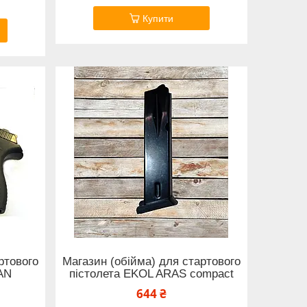
Купити
ртового
Магазин (обійма) для стартового
AN
пістолета EKOL ARAS compact
644 ₴