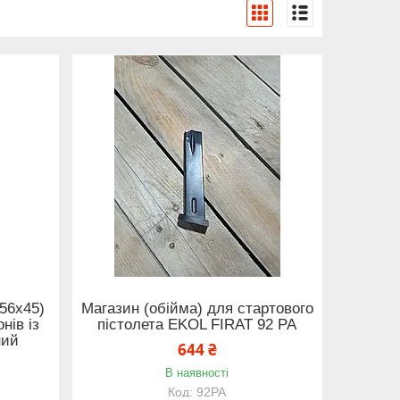
,56x45)
Магазин (обійма) для стартового
нів із
пістолета EKOL FIRAT 92 PA
ний
644 ₴
В наявності
92РА