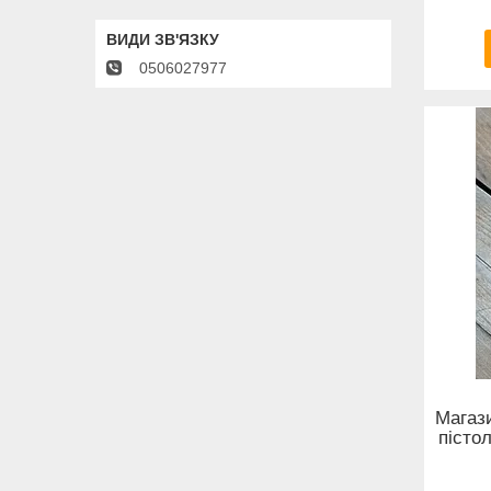
0506027977
Магази
пісто