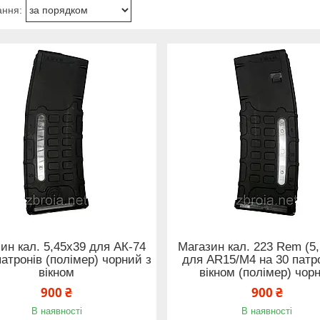
ин кал. 5,45x39 для АК-74
Магазин кал. 223 Rem (5
патронів (полімер) чорний з
для AR15/M4 на 30 патро
вікном
вікном (полімер) чор
900 ₴
900 ₴
В наявності
В наявності