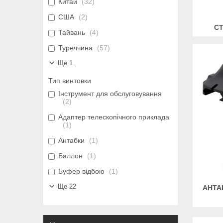
Китай
32
США
2
СТ
Тайвань
4
Туреччина
57
Ще 1
Тип винтовки
Інструмент для обслуговування
2
Адаптер телескопічного приклада
1
Антабки
1
Баллон
1
Буфер відбою
1
Ще 22
АНТА