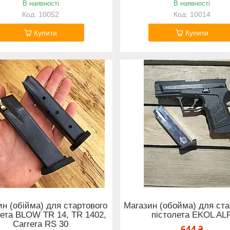
В наявності
В наявності
10052
10014
Купити
Купити
н (обійма) для стартового
Магазин (обойма) для ста
лета BLOW TR 14, TR 1402,
пістолета EKOL AL
Carrera RS 30
644 ₴