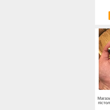
Магази
пісто