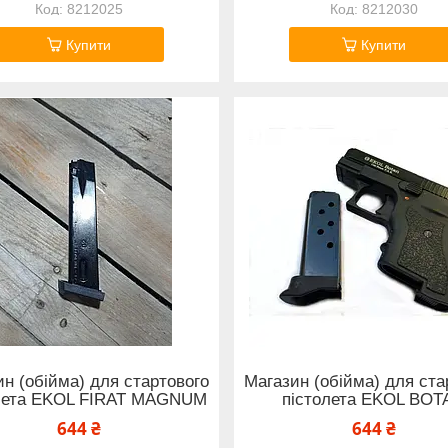
8212025
8212030
Купити
Купити
н (обійма) для стартового
Магазин (обійма) для ста
лета EKOL FIRAT MAGNUM
пістолета EKOL BOT
644 ₴
644 ₴