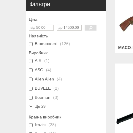
Фільтри
Ціна
Наявність
В наявності
126
МАСО-
Виробник
AIR
1
ASG
4
Allen Allen
4
BUVELE
2
Beeman
3
Ще 29
Країна виробник
Італія
28