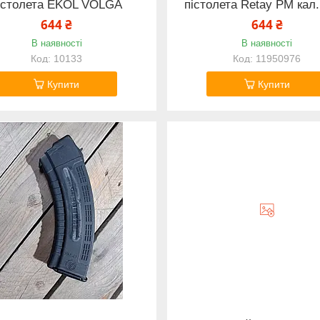
істолета EKOL VOLGA
пістолета Retay PM кал
644 ₴
644 ₴
В наявності
В наявності
10133
11950976
Купити
Купити