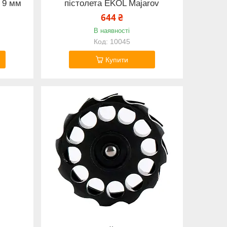
. 9 мм
пістолета EKOL Majarov
644 ₴
В наявності
10045
Купити