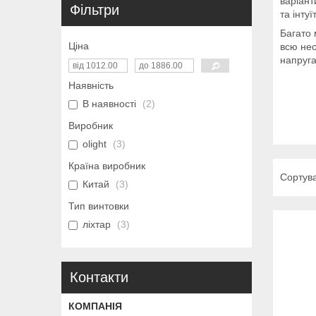
варіант
Фільтри
та інту
Багато 
Ціна
всю нео
напруга
Наявність
В наявності
2
Виробник
olight
3
Країна виробник
Китай
3
Тип винтовки
ліхтар
3
Контакти