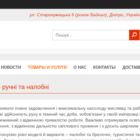
ул. Старочумацька 6 (ринок Байкал), Дніпро, Україн
НОВОСТИ
ТОВАРЫ И УСЛУГИ
О НАС
КОНТАКТЫ
ДОСТАВ
і ручні та налобні
имати повне задоволення і максимальну насолоду мисливці та рибал
кі здійснюють руху в темний час доби, зобов'язані у своїй екіпіровц
ежимний з відмінною тривалістю роботи. Важливо отримувати осв
ння, з відмінною дальністю світлового променя і з досить широким 
онуємо різні моделі й варіанти – налобні та брелочні, туристичні та