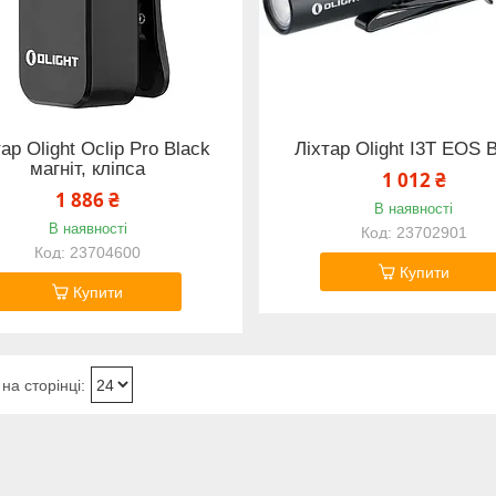
ар Olight Oclip Pro Black
Ліхтар Olight I3T EOS 
магніт, кліпса
1 012 ₴
1 886 ₴
В наявності
В наявності
23702901
23704600
Купити
Купити