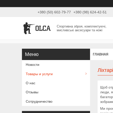
+380 (50) 602-79-77
+380 (98) 624-42-51
Спортивна зброя, комплектуючі,
мисливські аксесуари та ножі
ГЛАВНАЯ
Новости
Ліхтар
Товары и услуги
О нас
Щоб отр
люди, я
Отзывы
багатор
Сотрудничество
зображе
Ми проп