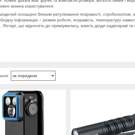
и. Кожен зразок має зручні та компактні розміри, вологостійкий і м
їтивно можна користуватися.
моделей оснащені блоком регулювання яскравості, стробоскопом,
бхідну інформацію – режим роботи, яскравість, температуру навко
. Ліхтарі, що відносять до преміумкласу, мають діоди надяскраві та п