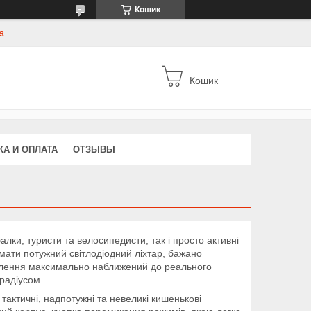
Кошик
а
Кошик
КА И ОПЛАТА
ОТЗЫВЫ
ки, туристи та велосипедисти, так і просто активні
і мати потужний світлодіодний ліхтар, бажано
ітлення максимально наближений до реального
радіусом.
 тактичні, надпотужні та невеликі кишенькові