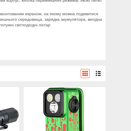
іцний корпус, кнопка перемикання режимів, якою легко
 вмонтованим екраном, на якому можна подивитися
лишнього середовища, зарядка акумулятора, вихідна
отужні світлодіодні ліхтар