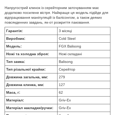
Напругострий клинок із серейторним заточуванням має
додатково посилене вістря. Найкраще ця модель підійде для
відпрацювання маніпуляцій із балісонгом, а також деяких
повсякденних завдань, як-от розкриття паковання.
Гарантія:
3 місяці
Виробник:
Cold Steel
Модель:
FGX Balisong
Ножі та холодна зброя:
Ножі складані
Тип замка:
Balisong
Тип різальної крайки:
Серейтор
Довжина загальна, мм:
279
Довжина клинка, мм:
127
Маса, г:
62
Матеріал:
Griv-Ex
Матеріал накладки/ручки:
Griv-Ex