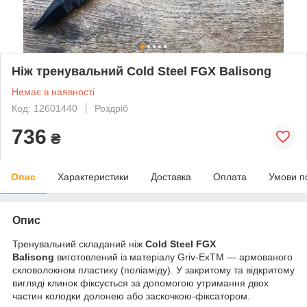
Ніж тренувальний Cold Steel FGX Balisong
Немає в наявності
Код: 12601440
Роздріб
736
₴
Опис
Характеристики
Доставка
Оплата
Умови п
Опис
Тренувальний складаний ніж
Cold Steel FGX
Balisong
виготовлений із матеріалу Griv-ExTM — армованого
скловолокном пластику (поліаміду). У закритому та відкритому
вигляді клинок фіксується за допомогою утримання двох
частин колодки долонею або заскочкою-фіксатором.