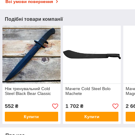
Всі умови повернення
Подібні товари компанії
Ніж тренувальний Cold
Мачете Cold Steel Bolo
Маче
Steel Black Bear Classic
Machete
Magn
552
1 702
2 6
₴
₴
Купити
Купити