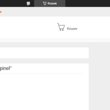
Кошик
а
Кошик
inel"