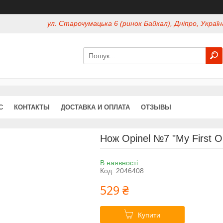
ул. Старочумацька 6 (ринок Байкал), Дніпро, Україн
С
КОНТАКТЫ
ДОСТАВКА И ОПЛАТА
ОТЗЫВЫ
Нож Opinel №7 "My First Op
В наявності
Код:
2046408
529 ₴
Купити