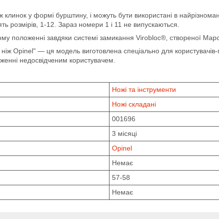
ж клинок у формі бурштину, і можуть бути використані в найрізноман
ять розмірів, 1-12. Зараз номери 1 і 11 не випускаються.
тому положенні завдяки системі замикання Virobloc®, створеної Ма
ніж Opinel" — ця модель виготовлена спеціально для користувачів-п
женні недосвідченим користувачем.
Ножі та інструменти
Ножі складані
001696
3 місяці
Opinel
Немає
57-58
Немає