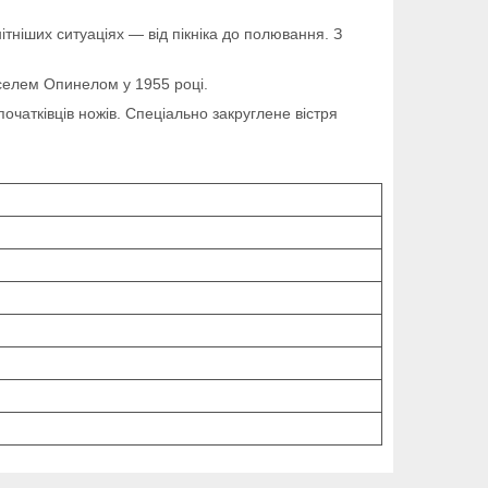
ітніших ситуаціях — від пікніка до полювання. З
рселем Опинелом у 1955 році.
очатківців ножів. Спеціально закруглене вістря