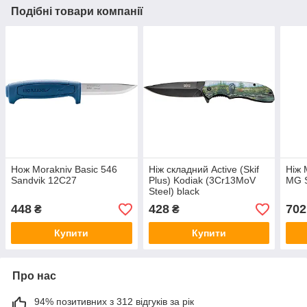
Подібні товари компанії
Нож Morakniv Basic 546
Ніж складний Active (Skif
Ніж 
Sandvik 12C27
Plus) Kodiak (3Cr13MoV
MG S
Steel) black
448
428
702
₴
₴
Купити
Купити
Про нас
94% позитивних з 312 відгуків за рік