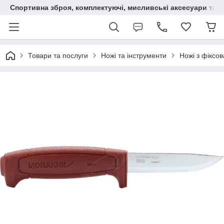
Спортивна зброя, комплектуючі, мисливські аксесуари та н
Товари та послуги
Ножі та інструменти
Ножі з фіксо