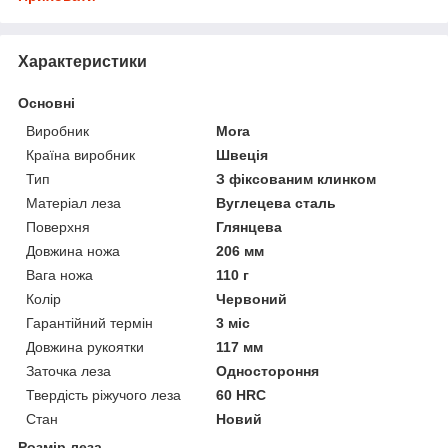
Характеристики
Основні
Виробник
Mora
Країна виробник
Швеція
Тип
З фіксованим клинком
Матеріал леза
Вуглецева сталь
Поверхня
Глянцева
Довжина ножа
206 мм
Вага ножа
110 г
Колір
Червоний
Гарантійний термін
3 міс
Довжина рукоятки
117 мм
Заточка леза
Одностороння
Твердість ріжучого леза
60 HRC
Стан
Новий
Розмір леза