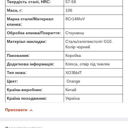
Твердість сталі, HRC:
57-58
Маса, г:
106
Марка стали/Материал
8Cr14MoV
клинка:
Обробка клинка/Покриття:
Стоунвош
Матеріал накладки:
Сталь/склотекстоліт G10.
Колір чорний
Паковання:
Коробка
Додаткова інформація:
Кліпса, отвір під темляк
Тип ножа:
ХОЗБЫТ
Цвет:
Orange
Країна-виробник:
Китай
Країна походження:
Україна
Приховати