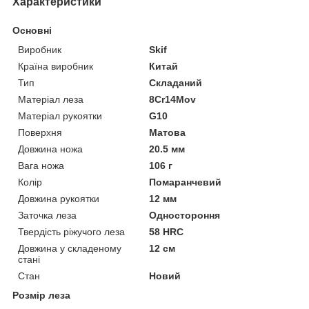
Характеристики
Основні
Виробник
Skif
Країна виробник
Китай
Тип
Складаний
Матеріал леза
8Cr14Mov
Матеріал рукоятки
G10
Поверхня
Матова
Довжина ножа
20.5 мм
Вага ножа
106 г
Колір
Помаранчевий
Довжина рукоятки
12 мм
Заточка леза
Одностороння
Твердість ріжучого леза
58 HRC
Довжина у складеному
12 см
стані
Стан
Новий
Розмір леза