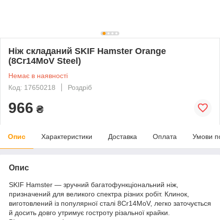
Ніж складаний SKIF Hamster Orange
(8Cr14MoV Steel)
Немає в наявності
Код: 17650218
Роздріб
966
₴
Опис
Характеристики
Доставка
Оплата
Умови п
Опис
SKIF Hamster — зручний багатофункціональний ніж,
призначений для великого спектра різних робіт. Клинок,
виготовлений із популярної сталі 8Cr14MoV, легко заточується
й досить довго утримує гостроту різальної крайки.