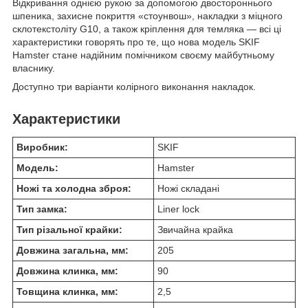
Відкривання однією рукою за допомогою двостороннього
шпеника, захисне покриття «стоунвош», накладки з міцного
склотекстоліту G10, а також кріплення для темляка — всі ці
характеристики говорять про те, що нова модель SKIF
Hamster стане надійним помічником своєму майбутньому
власнику.
Доступно три варіанти колірного виконання накладок.
Характеристики
Виробник:
SKIF
Модель:
Hamster
Ножі та холодна зброя:
Ножі складані
Тип замка:
Liner lock
Тип різальної крайки:
Звичайна крайка
Довжина загальна, мм:
205
Довжина клинка, мм:
90
Товщина клинка, мм:
2,5