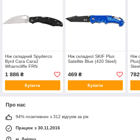
Ніж складний Spyderco
Ніж складної SKIF Plus
Ніж 
Byrd Cara Cara2
Satellite Blue (420 Steel)
Plus
Wharncliffe FRN
Stee
(8Cr13MoV)
1 886
469
782
₴
₴
Купити
Купити
Про нас
94% позитивних з 312 відгуків за рік
Працює з 30.11.2016
м. Дніпро