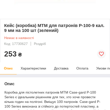
Кейс (коробка) МТМ для патронів P-100-9 кал.
9 мм на 100 шт (зелений)
Немає в наявності
Код: 17730627
Роздріб
253
₴
Опис
Характеристики
Доставка
Оплата
Умови п
Опис
Коробка для пістолетних патронів MTM Case-gard P-100
Series є ідеальним рішенням для тих, хто хоче провести
кілька годин на полігоні. Вміщує 100 патронів. Case-gard P-
100 Series виконана зі стійкого до потертостей пластику, а