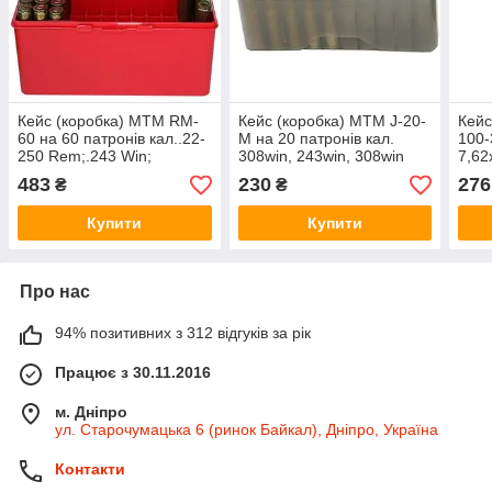
Кейс (коробка) МТМ RM-
Кейс (коробка) МТМ J-20-
Кейс
60 на 60 патронів кал..22-
M на 20 патронів кал.
100-
250 Rem;.243 Win;
308win, 243win, 308win
7,62
7,62x39 и .308 Win. Колір
(7.62/51)
- 10
483
230
276
₴
₴
червоний.
Купити
Купити
Про нас
94% позитивних з 312 відгуків за рік
Працює з 30.11.2016
м. Дніпро
ул. Старочумацька 6 (ринок Байкал), Дніпро, Україна
Контакти