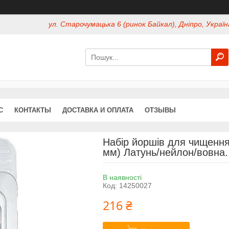
ул. Старочумацька 6 (ринок Байкал), Дніпро, Україн
С
КОНТАКТЫ
ДОСТАВКА И ОПЛАТА
ОТЗЫВЫ
Набір йоршів для чищення 
мм) Латунь/нейлон/вовна.
В наявності
Код:
14250027
216 ₴