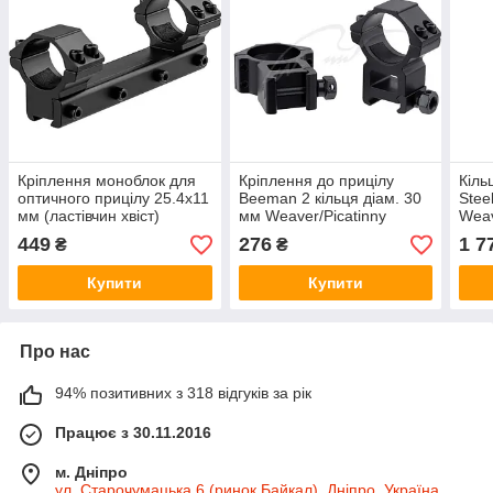
Кріплення моноблок для
Кріплення до прицілу
Кіль
оптичного прицілу 25.4x11
Beeman 2 кільця діам. 30
Stee
мм (ластівчин хвіст)
мм Weaver/Picatinny
Weav
Medium LongShort
(High)
449
276
1 7
₴
₴
Купити
Купити
Про нас
94% позитивних з 318 відгуків за рік
Працює з 30.11.2016
м. Дніпро
ул. Старочумацька 6 (ринок Байкал), Дніпро, Україна