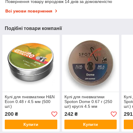
Повернення товару впродовж 14 днів за домовленістю
Всі умови повернення
Подібні товари компанії
Кулі для пневматики H&N
Кулі для пневматики
Кулі
Econ 0.48 г 4.5 мм (500
Spoton Dome 0.67 г (250
Spot
шт.)
шт) круглі 4.5 мм
шт.)
200
242
291
₴
₴
Купити
Купити