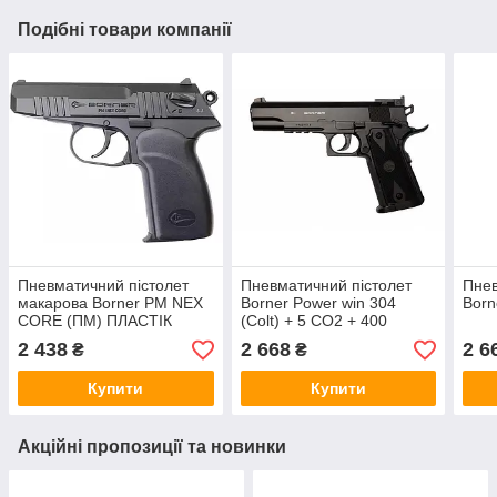
Подібні товари компанії
Пневматичний пістолет
Пневматичний пістолет
Пнев
макарова Borner PM NEX
Borner Power win 304
Born
CORE (ПМ) ПЛАСТІК
(Colt) + 5 СО2 + 400
кульок
2 438
2 668
2 6
₴
₴
Купити
Купити
Акційні пропозиції та новинки