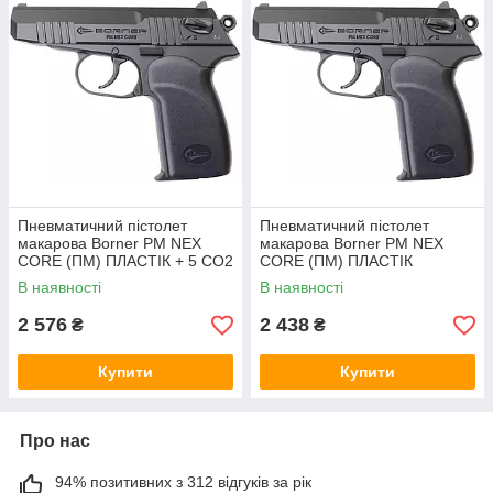
Пневматичний пістолет
Пневматичний пістолет
макарова Borner PM NEX
макарова Borner PM NEX
CORE (ПМ) ПЛАСТІК + 5 CO2
CORE (ПМ) ПЛАСТІК
i 400 кульок ВВ
В наявності
В наявності
2 576
2 438
₴
₴
Купити
Купити
Про нас
94% позитивних з 312 відгуків за рік