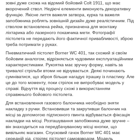
зовні дуже схожа на відомий бойовий Colt 1911, що має
вкорочений ствол. Недіючі елементи виконують декоративну
функцію. Якісне лиття важеля затвора, курка та важеля
запобіжника роблять зовнішній дизайн дуже реалістичним. Під
стволом встановлена ​​рейка, призначена для монтажу
ліхтарика або лазерного покажчика мети. Фотографії
пістолета не передають його фактичної привабливості, зброю
треба потримати у руках.
Пневматичний пістолет Borner WC 401, так схожий зі своїм
бойовим аналогом, відрізняється чудовими експлуатаційними
характеристиками. Рукоятка має зручну форму, навіть за
тривалої стрільби втоми не відчувається. Деякі починають
сумніватися, що зброя більше нагадує іграшку із пластику. Але
це до того моменту, поки стрілок не випробуває модель у
справі. Відчуття від процесу схожі з використанням
справжнього бойового пістолета.
Для встановлення газового балончика необхідно зняти
накладку з ручки. Встановивши та закрутивши балончик на
місці за допомогою підтискного гвинта відбувається фіксація
накладки на місці. Розташування запобіжника дуже зручне –
він знаходиться на передбачуваному місці кнопки, що
вивільняє магазин. Спусковий гачок Borner WC 401 має
середній хід, стріляє пістолет самовзводом. Модель