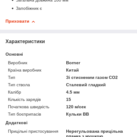
Загальна довжина 180 мм
Запобіжник є
Приховати
Характеристики
Основні
Виробник
Borner
Країна виробник
Китай
Тип
Зі стисненим газом СО2
Тип ствола
Сталевий гладкий
Калібр
4.5 мм
Кількість зарядів
15
Початкова швидкість
120 м/сек
Тип боєприпасів
Кульки BB
Додаткові
Прицільні пристосування
Нерегульована прицільна
планка з мушкою