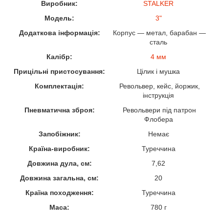
Виробник:
STALKER
Модель:
3"
Додаткова інформація:
Корпус — метал, барабан —
сталь
Калібр:
4 мм
Прицільні пристосування:
Цілик і мушка
Комплектація:
Револьвер, кейс, йоржик,
інструкція
Пневматична зброя:
Револьвери під патрон
Флобера
Запобіжник:
Немає
Країна-виробник:
Туреччина
Довжина дула, см:
7,62
Довжина загальна, см:
20
Країна походження:
Туреччина
Маса:
780 г