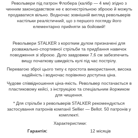
Револьвери під патрон Флобера (калібр — 4 мм) згідно з
чинним законодавством не є вогнестрільною зброєю й можуть
продаватися вільно. Водночас зовнішній вигляд револьверів
настільки реалістичний, що з першого погляду його
елементарно прийняти за бойовий!
Револьвери STALKER з коротким дулом призначені для
розважально-спортивної стрільби та придбання навичок
поводження зі зброєю. Дуло завдовжки 7,6 см забезпечить
вищу початкову швидкість кулі під час пострілу.
Перевагою зброї цього типу є простота використання, висока
надійність і водночас порівняно доступна ціна.
Чудове співвідношення ціна-якість. Револьвер постачається в
пластиковому кейсі, з інструкцією та спеціальним йоржиком
для чищення.
* Для стрільби з револьверів STALKER рекомендується
застосування патронів компанії Sellier — Bellot. 50 патронів у
комплекті.
Характеристики:
Гарантія:
12 місяців