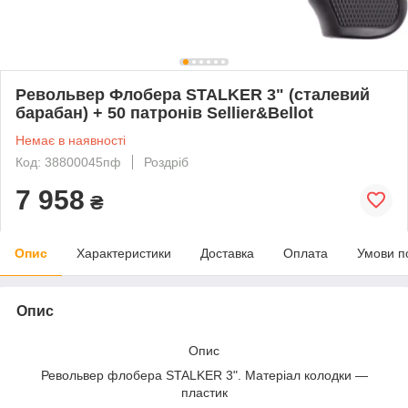
Револьвер Флобера STALKER 3" (сталевий
барабан) + 50 патронів Sellier&Bellot
Немає в наявності
Код: 38800045пф
Роздріб
7 958
₴
Опис
Характеристики
Доставка
Оплата
Умови п
Опис
Опис
Револьвер флобера STALKER 3". Матеріал колодки —
пластик