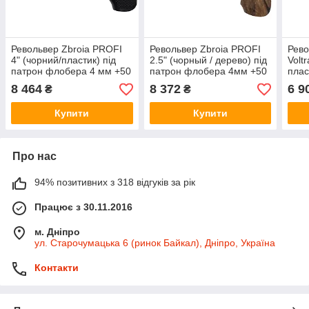
Револьвер Zbroia PROFI
Револьвер Zbroia PROFI
Рев
4" (чорний/пластик) під
2.5" (чорный / дерево) під
Volt
патрон флобера 4 мм +50
патрон флобера 4мм +50
плас
патронів Sellier&Bellot
патронів Sellier & Bellot
Selli
8 464
8 372
6 9
₴
₴
Купити
Купити
Про нас
94% позитивних з 318 відгуків за рік
Працює з 30.11.2016
м. Дніпро
ул. Старочумацька 6 (ринок Байкал), Дніпро, Україна
Контакти