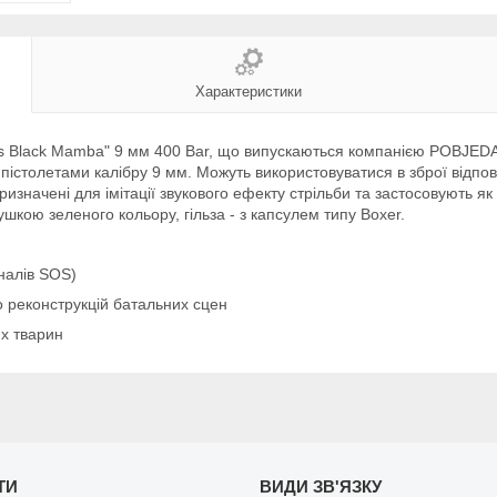
Характеристики
ds Black Mamba" 9 мм 400 Bar, що випускаються компанією POBJED
столетами калібру 9 мм. Можуть використовуватися в зброї відповід
начені для імітації звукового ефекту стрільби та застосовують як 
шкою зеленого кольору, гільза - з капсулем типу Boxer.
гналів SOS)
о реконструкцій батальних сцен
х тварин