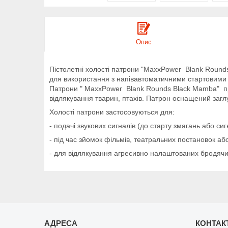
Опис
Пістолетні холості патрони "MaxxPower Blank Roun
для використання з напівавтоматичними стартовими пі
Патрони " MaxxPower Blank Rounds Black Mamba" приз
відлякування тварин, птахів. Патрон оснащений заглу
Холості патрони застосовуються для:
- подачі звукових сигналів (до старту змагань або си
- під час зйомок фільмів, театральних постановок аб
- для відлякування агресивно налаштованих бродячи