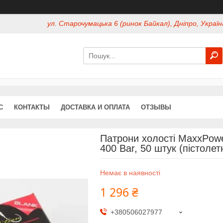
ул. Старочумацька 6 (ринок Байкал), Дніпро, Україн
С
КОНТАКТЫ
ДОСТАВКА И ОПЛАТА
ОТЗЫВЫ
Патрони холості MaxxPow
400 Bar, 50 штук (пістолетн
Немає в наявності
1 296 ₴
+380506027977