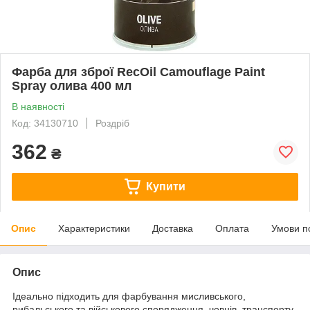
Фарба для зброї RecOil Camouflage Paint
Spray олива 400 мл
В наявності
Код: 34130710
Роздріб
362
₴
Купити
Опис
Характеристики
Доставка
Оплата
Умови п
Опис
Ідеально підходить для фарбування мисливського,
рибальського та військового спорядження, човнів, транспорту,