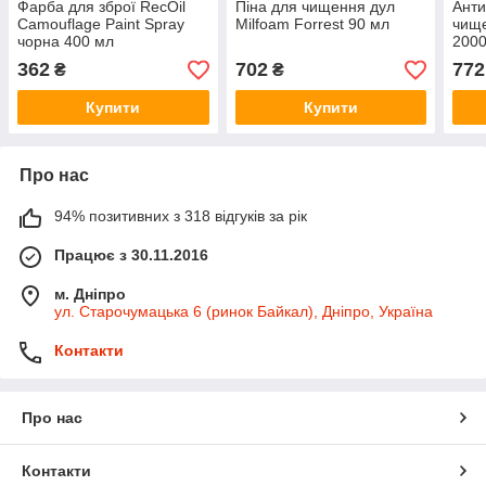
Фарба для зброї RecOil
Піна для чищення дул
Анти
Camouflage Paint Spray
Milfoam Forrest 90 мл
чище
чорна 400 мл
2000
362
702
772
₴
₴
Купити
Купити
Про нас
94% позитивних з 318 відгуків за рік
Працює з 30.11.2016
м. Дніпро
ул. Старочумацька 6 (ринок Байкал), Дніпро, Україна
Контакти
Про нас
Контакти