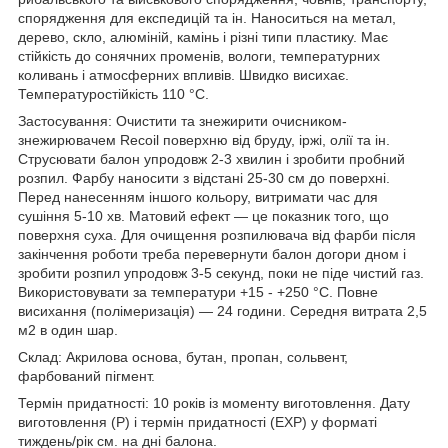
спорядження для експедицій та ін. Наноситься на метал,
дерево, скло, алюміній, камінь і різні типи пластику. Має
стійкість до сонячних променів, вологи, температурних
коливань і атмосферних впливів. Швидко висихає.
Температуростійкість 110 °C.
Застосування: Очистити та знежирити очисником-
знежирювачем Recoil поверхню від бруду, іржі, олії та ін.
Струсювати балон упродовж 2-3 хвилин і зробити пробний
розпил. Фарбу наносити з відстані 25-30 см до поверхні.
Перед нанесенням іншого кольору, витримати час для
сушіння 5-10 хв. Матовий ефект — це показник того, що
поверхня суха. Для очищення розпилювача від фарби після
закінчення роботи треба перевернути балон догори дном і
зробити розпил упродовж 3-5 секунд, поки не піде чистий газ.
Використовувати за температури +15 - +250 °C. Повне
висихання (полімеризація) — 24 години. Середня витрата 2,5
м2 в один шар.
Склад: Акрилова основа, бутан, пропан, сольвент,
фарбований пігмент.
Термін придатності: 10 років із моменту виготовлення. Дату
виготовлення (Р) і термін придатності (ЕХР) у форматі
тиждень/рік см. на дні балона.