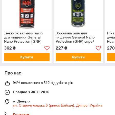
Знежирювальний засіб
Збройова олія для
Піна
для чищення General
чищення General Nano
дула
Nano Protection (GNP)
Protection (GNP) спрей
Foa
Degreaser Cleaner 400 мл.
(100 мл)
362
227
270
₴
₴
Купити
Купити
Про нас
94% позитивних з 312 відгуків за рік
Працює з 30.11.2016
м. Дніпро
ул. Старочумацька 6 (ринок Байкал), Дніпро, Україна
Контакти