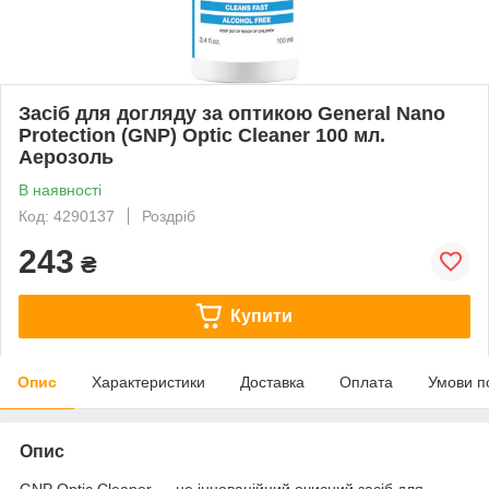
Засіб для догляду за оптикою General Nano
Protection (GNP) Optic Cleaner 100 мл.
Аерозоль
В наявності
Код: 4290137
Роздріб
243
₴
Купити
Опис
Характеристики
Доставка
Оплата
Умови п
Опис
GNP Optic Cleaner — це інноваційний очисний засіб для