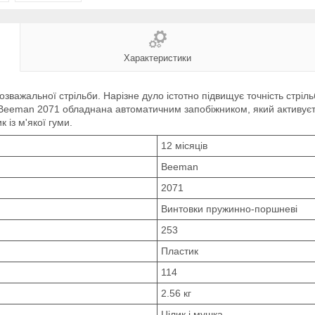
Характеристики
важальної стрільби. Нарізне дуло істотно підвищує точність стріль
ка Beeman 2071 обладнана автоматичним запобіжником, який активує
 із м'якої гуми.
12 місяців
Beeman
2071
Винтовки пружинно-поршневі
253
Пластик
114
2.56 кг
Цілик і мушка