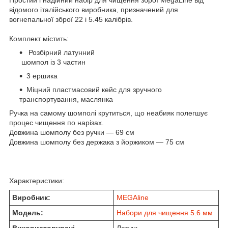
відомого італійського виробника, призначений для
вогнепальної зброї 22 і 5.45 калібрів.
Комплект містить:
Розбірний латунний
шомпол із 3 частин
3 ершика
Міцний пластмасовий кейс для зручного
транспортування, маслянка
Ручка на самому шомполі крутиться, що неабияк полегшує
процес чищення по нарізах.
Довжина шомполу без ручки — 69 см
Довжина шомполу без держака з йоржиком — 75 см
Характеристики:
Виробник:
MEGAline
Модель:
Набори для чищення 5.6 мм
Використовувані
Латунь