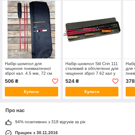
Набір-шомпол для
Набір-шомпол Stil Crin 111
Наб
чищення пневматичної
сталевий в обплетенні для
для
зброї кал. 4.5 мм, 72 см
чищення зброї 7.62 кал у
пнев
сталевий в обплетенні
пластиковому кейсі
збро
506
524
378
₴
₴
(текстильний чохол)
1/8
Купити
Купити
Про нас
94% позитивних з 318 відгуків за рік
Працює з 30.11.2016