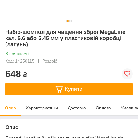
Набір-шомпол для чищення зброї MegaLine
кал. 5.6 або 5.45 мм у пластиковій коробці
(латунь)
В наявності
Код: 14250115
Роздріб
648
₴
Купити
Опис
Характеристики
Доставка
Оплата
Умови п
Опис
Простий і надійний набір для чищення зброї MegaLine від