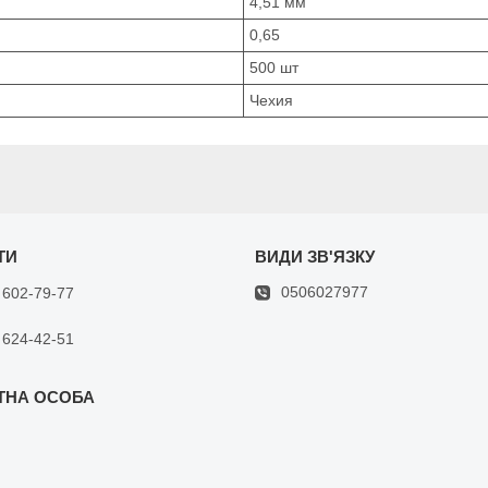
4,51 мм
0,65
500 шт
Чехия
0506027977
 602-79-77
 624-42-51