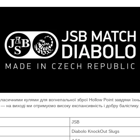
 класичними кулями для вогнепальної зброї Hollow Point завдяки їх
і — на виході ми отримуємо високу експансивність і добру балістику.
JSB
Diabolo KnockOut Slugs