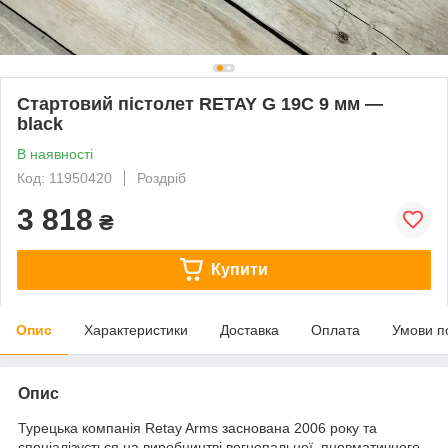
Стартовий пістолет RETAY G 19С 9 мм —
black
В наявності
Код: 11950420
Роздріб
3 818
₴
Купити
Опис
Характеристики
Доставка
Оплата
Умови п
Опис
Турецька компанія Retay Arms заснована 2006 року та
спеціалізується на виробництві вогнепальної, пневматичного,