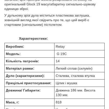
оригінальний Glock 19 масугабаритну сигнально-шумову
одиницю зброї.
У дульному зрізі дула міститься пластикова заглушка,
зовнішній вигляд якої свідчить про те, що цей виріб є
стартовим (сигнальним) пістолетом.
Характеристики:
Виробник:
Retay
Модель:
G 19С
Кількість патронів:
14
Матеріал рамки:
Легкий сплав (силумін)
Дуло (характеризики):
Сталева, сталева втулка
Прицільні пристосування:
Цілик і мушка
Довжина/ Габарити:
Довжина 186 мм. Висота
130 мм.
Маса, г:
818