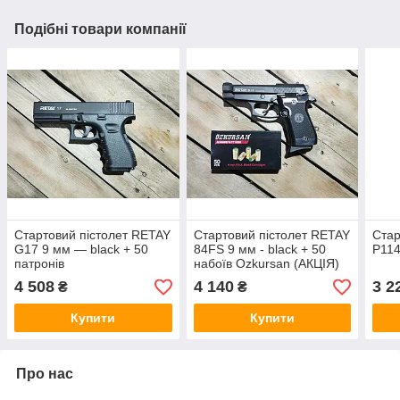
Подібні товари компанії
Стартовий пістолет RETAY
Стартовий пістолет RETAY
Стар
G17 9 мм — black + 50
84FS 9 мм - black + 50
P114
патронів
набоїв Ozkursan (АКЦІЯ)
4 508
4 140
3 2
₴
₴
Купити
Купити
Про нас