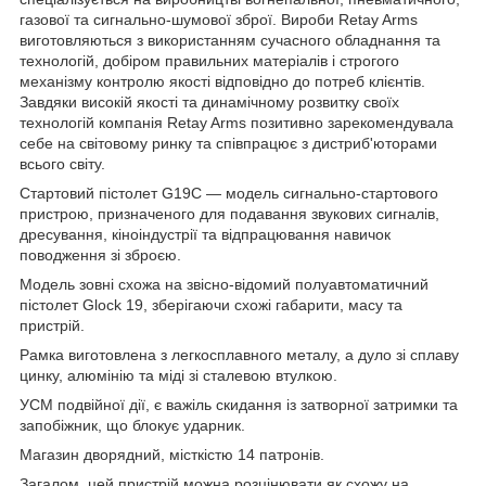
газової та сигнально-шумової зброї. Вироби Retay Arms
виготовляються з використанням сучасного обладнання та
технологій, добіром правильних матеріалів і строгого
механізму контролю якості відповідно до потреб клієнтів.
Завдяки високій якості та динамічному розвитку своїх
технологій компанія Retay Arms позитивно зарекомендувала
себе на світовому ринку та співпрацює з дистриб'юторами
всього світу.
Стартовий пістолет G19С — модель сигнально-стартового
пристрою, призначеного для подавання звукових сигналів,
дресування, кіноіндустрії та відпрацювання навичок
поводження зі зброєю.
Модель зовні схожа на звісно-відомий полуавтоматичний
пістолет Glock 19, зберігаючи схожі габарити, масу та
пристрій.
Рамка виготовлена з легкосплавного металу, а дуло зі сплаву
цинку, алюмінію та міді зі сталевою втулкою.
УСМ подвійної дії, є важіль скидання із затворної затримки та
запобіжник, що блокує ударник.
Магазин дворядний, місткістю 14 патронів.
Загалом, цей пристрій можна розцінювати як схожу на