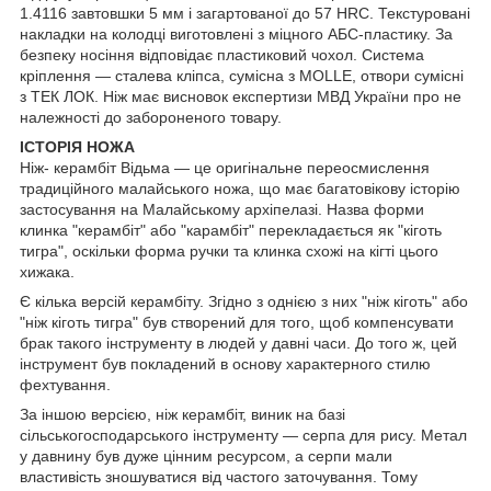
1.4116 завтовшки 5 мм і загартованої до 57 HRC. Текстуровані
накладки на колодці виготовлені з міцного АБС-пластику. За
безпеку носіння відповідає пластиковий чохол. Система
кріплення — сталева кліпса, сумісна з MOLLE, отвори сумісні
з ТЕК ЛОК. Ніж має висновок експертизи МВД України про не
належностi до забороненого товару.
ІСТОРІЯ НОЖА
Ніж- керамбіт Відьма — це оригінальне переосмислення
традиційного малайського ножа, що має багатовікову історію
застосування на Малайському архіпелазi. Назва форми
клинка "керамбіт" або "карамбіт" перекладається як "кiготь
тигра", оскільки форма ручки та клинка схожі на кігті цього
хижака.
Є кілька версій керамбіту. Згідно з однією з них "ніж кіготь" або
"ніж кіготь тигра" був створений для того, щоб компенсувати
брак такого інструменту в людей у давні часи. До того ж, цей
інструмент був покладений в основу характерного стилю
фехтування.
За іншою версією, ніж керамбіт, виник на базі
сільськогосподарського інструменту — серпа для рису. Метал
у давнину був дуже цінним ресурсом, а серпи мали
властивість зношуватися від частого заточування. Тому