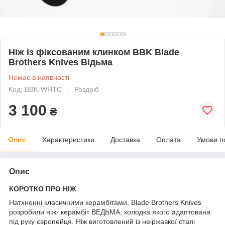
Ніж із фіксованим клинком BBK Blade
Brothers Knives Відьма
Немає в наявності
Код: BBK-WHTC
Роздріб
3 100
₴
Опис
Характеристики
Доставка
Оплата
Умови п
Опис
КОРОТКО ПРО НIЖ
Натхненні класичними керамбітами, Blade Brothers Knives
розробили ніж- керамбіт ВЕДЬМА, колодка якого адаптована
під руку європейця. Ніж виготовлений із неіржавкої сталі