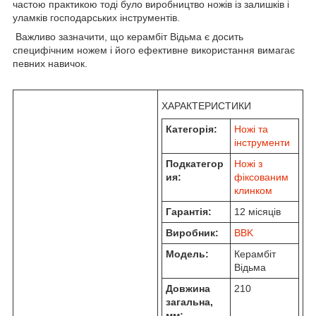
частою практикою тоді було виробництво ножів із залишків і
уламків господарських інструментів.
Важливо зазначити, що керамбіт Відьма є досить
специфічним ножем і його ефективне використання вимагає
певних навичок.
ХАРАКТЕРИСТИКИ
Категорія:
Ножі та
інструменти
Подкатегор
Ножі з
ия:
фіксованим
клинком
Гарантія:
12 місяців
Виробник:
BBK
Модель:
Керамбіт
Відьма
Довжина
210
загальна,
мм: