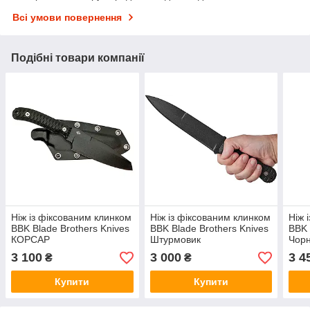
Всі умови повернення
Подібні товари компанії
Ніж із фіксованим клинком
Ніж із фіксованим клинком
Ніж 
BBK Blade Brothers Knives
BBK Blade Brothers Knives
BBK 
КОРСАР
Штурмовик
Чор
3 100
3 000
3 4
₴
₴
Купити
Купити