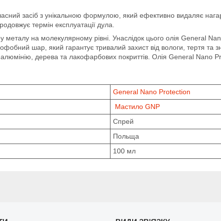
часний засіб з унікальною формулою, який ефективно видаляє нагар 
родовжує термін експлуатації дула.
у металу на молекулярному рівні. Унаслідок цього олія General Nano
офобний шар, який гарантує тривалий захист від вологи, тертя та з
у, алюмінію, дерева та лакофарбових покриттів. Олія General Nano P
General Nano Protection
Мастило GNP
Спрей
Польща
100 мл