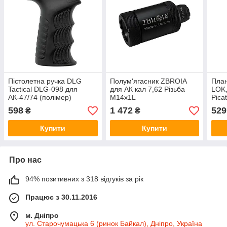
Пістолетна ручка DLG
Полум'ягасник ZBROIA
План
Tactical DLG-098 для
для АК кал 7,62 Різьба
LOK,
АК-47/74 (полімер)
M14x1L
Pica
гумова, чорна
алюм
598
1 472
529
₴
₴
Купити
Купити
Про нас
94% позитивних з 318 відгуків за рік
Працює з 30.11.2016
м. Дніпро
ул. Старочумацька 6 (ринок Байкал), Дніпро, Україна