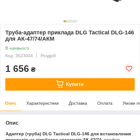
Труба-адаптер приклада DLG Tactical DLG-146
для АК-47/74/АКМ
В наявності
Код: 3523004
Роздріб
1 656
₴
Купити
Опис
Характеристики
Доставка
Оплата
Умови п
Опис
Адаптер (труба) DLG Tactical DLG-146 для встановлення
прикладів на сімейство автоматів АК-47/74,
профіль