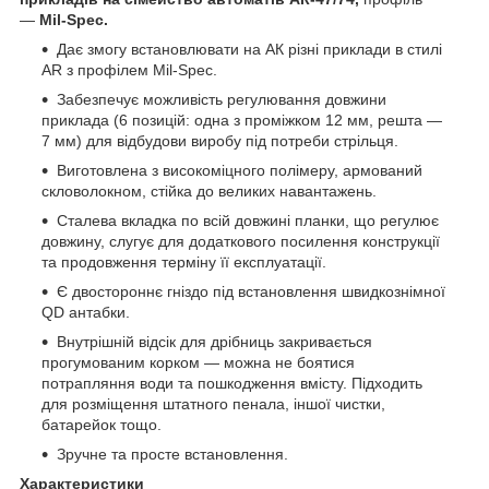
—
Mil-Spec.
Дає змогу встановлювати на АК різні приклади в стилі
AR з профілем Mil-Spec.
Забезпечує можливість регулювання довжини
приклада (6 позицій: одна з проміжком 12 мм, решта —
7 мм) для відбудови виробу під потреби стрільця.
Виготовлена з високоміцного полімеру, армований
скловолокном, стійка до великих навантажень.
Сталева вкладка по всій довжині планки, що регулює
довжину, слугує для додаткового посилення конструкції
та продовження терміну її експлуатації.
Є двостороннє гніздо під встановлення швидкознімної
QD антабки.
Внутрішній відсік для дрібниць закривається
прогумованим корком — можна не боятися
потрапляння води та пошкодження вмісту. Підходить
для розміщення штатного пенала, іншої чистки,
батарейок тощо.
Зручне та просте встановлення.
Характеристики