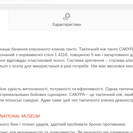
Характеристики
е наше бачення класичного клинка танто. Тактичний ніж танто САКУ
онаний з нержавіючої сталі 1.4116, товщиною 5 мм і загартованої д
ння відповідає пластиковий чохол. Система кріплення – сталева клі
ується з чохла для використання в разі потреби. Ніж має висновок е
бою єдність витонченості, потужності та ефективності. Однак тактич
кстремальніших бойових сценаріях. САКУРА – це тактичний ніж, яки
али японські самураї. Адже саме цей тип тактичного клинка демонстр
NATIONAL MUSEUM
ього бою і точних ударів, здатний пробивати броню противника.
анс між витонченістю та агресивністю. Як результат ми отримали 