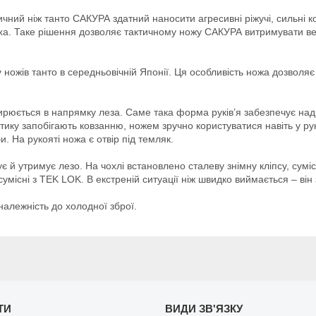
ичний ніж танто САКУРА здатний наносити агресивні ріжучі, сильні к
уха. Таке рішення дозволяє тактичному ножу САКУРА витримувати ве
 у ножів танто в середньовічній Японії. Ця особливість ножа дозвол
юється в напрямку леза. Саме така форма руків’я забезпечує надій
тику запобігають ковзанню, ножем зручно користуватися навіть у р
и. На рукояті ножа є отвір під темляк.
є й утримує лезо. На чохлі встановлено сталеву знімну кліпсу, сум
місні з TEK LOK. В екстреній ситуації ніж швидко виймається – він 
алежність до холодної зброї.