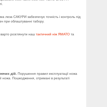
і.
рма леза САКУРИ забезпечує точність і контроль під
дач при облаштуванні табору.
м варто розглянути наш
тактичний ніж ЯМАТО
та
лючих дій.
Порушення правил експлуатації ножа
ії ножа. Пошкодження, отримані в результаті