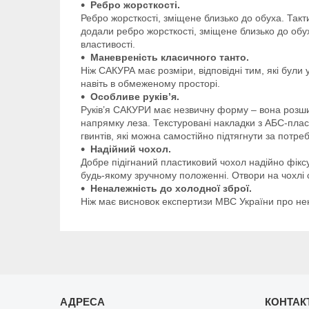
Ребро жорсткості.
Ребро жорсткості, зміщене близько до обуха. Такт
додали ребро жорсткості, зміщене близько до об
властивості.
Маневреність класичного танто.
Ніж САКУРА має розміри, відповідні тим, які були
навіть в обмеженому просторі.
Особливе руків’я.
Руків’я САКУРИ має незвичну форму – вона розшир
напрямку леза. Текстуровані накладки з АБС-плас
гвинтів, які можна самостійно підтягнути за потреб
Надійний чохол.
Добре підігнаний пластиковий чохол надійно фіксу
будь-якому зручному положенні. Отвори на чохлі су
Неналежність до холодної зброї.
Ніж має висновок експертизи МВС України про нен