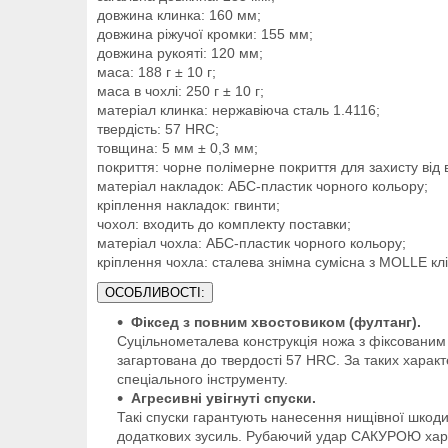
довжина клинка: 160 мм;
довжина ріжучої кромки: 155 мм;
довжина рукояті: 120 мм;
маса: 188 г ± 10 г;
маса в чохлі: 250 г ± 10 г;
матеріал клинка: нержавіюча сталь 1.4116;
твердість: 57 HRC;
товщина: 5 мм ± 0,3 мм;
покриття: чорне полімерне покриття для захисту від в
матеріал накладок: АБС-пластик чорного кольору;
кріплення накладок: гвинти;
чохол: входить до комплекту поставки;
матеріал чохла: АБС-пластик чорного кольору;
кріплення чохла: сталева знімна сумісна з MOLLE клі
ОСОБЛИВОСТІ:
Фіксед з повним хвостовиком (фултанг).
Суцільнометалева конструкція ножа з фіксованим 
загартована до твердості 57 HRC. За таких характ
спеціального інструменту.
Агресивні увігнуті спуски.
Такі спуски гарантують нанесення нищівної шкоди 
додаткових зусиль. Рубаючий удар САКУРОЮ хара