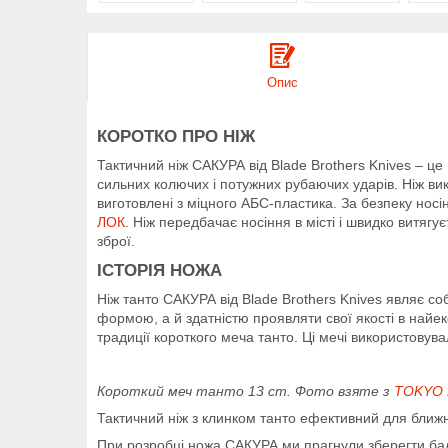
Опис
КОРОТКО ПРО НІЖ
Тактичний ніж САКУРА від Blade Brothers Knives – ц
сильних колючих і потужних рубаючих ударів. Ніж вик
виготовлені з міцного АБС-пластика. За безпеку носі
ЛОК
. Ніж передбачає носіння в місті і швидко витяг
зброї.
ІСТОРІЯ НОЖА
Ніж танто САКУРА від Blade Brothers Knives являє со
формою, а й здатністю проявляти свої якості в найе
традиції короткого меча танто. Ці мечі використовув
Короткий меч танто 13 ст.
Фото взяте з
TOKYO 
Тактичний ніж з клинком танто ефективний для ближн
При розробці ножа САКУРА ми прагнули зберегти бал