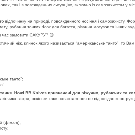
вах, так і в повсякденних ситуаціях, включно із самозахистом у міст
го відпочинку на природі, повсякденного носіння і самозахисту. Фо
мету, рубання тонких гілок для багаття, різання мотузок та інших за
в час замовити САКУРУ? 😉
ктичний ніж, клинок якого називається “американське танто”, то Ва
ьке танто";
о".
етання. Ножі BB Knives призначені для ріжучих, рубаючих та ко
кінчика вістря, оскільки таке навантаження не відповідає конструкц
й (фіксед);
исту;