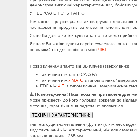
демонструє виключні характеристики як у бойових умо
УНІВЕРСАЛЬНІСТЬ ТАНТО
Ніж танто – це універсальний інструмент для активно
час нарізання продуктів, заточування кілочків для на
Якщо Ви давно хотіли купити танто, то може прийшо
Якщо ж Ви хотіли купити версію сучасного танто – та
невеликий ніж для носіння в місті
ЧІБІ
.
Ножі з клинками танто від BB Knives (зверху вниз):
тактичний ніж танто САКУРА;
тактичний ніж
ЯМАТО
з типом клинка "американс
EDC ніж
ЧІБІ
з типом клинка "американське тант
⚠️ Попередження:
Наші ножі не призначені для м
може призвести до його поломки, зокрема до відламу 
метання, гарантійним випадком не являються.
ТЕХНІЧНІ ХАРАКТЕРИСТИКИ:
тип: ніж суцільнометалевий (фултанг), ніж нескладни
вид: тактичний ніж, ніж туристичний, ніж для самозах
загальна довжина: 285 мм;