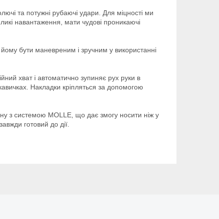
олючі та потужні рубаючі удари. Для міцності ми
ликі навантаження, мати чудові проникаючі
яє йому бути маневреним і зручним у використанні
ний хват і автоматично зупиняє рух руки в
укавичках. Накладки кріпляться за допомогою
існу з системою MOLLE, що дає змогу носити ніж у
завжди готовий до дії.