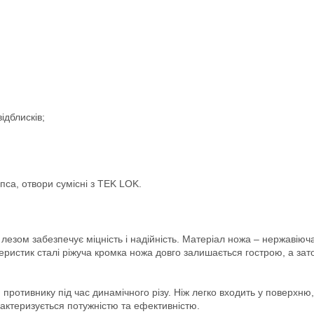
ідблисків;
пса, отвори сумісні з TEK LOK.
лезом забезпечує міцність і надійність. Матеріал ножа – нержавію
еристик сталі ріжуча кромка ножа довго залишається гострою, а зат
противнику під час динамічного різу. Ніж легко входить у поверхню,
ктеризується потужністю та ефективністю.