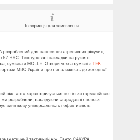
Інформація для замовлення
РА розроблений для нанесення агресивних ріжучих,
о 57 HRC. Текстуровані накладки на рукояті,
пса, сумісна з MOLLE. Отвори чохла сумісні з
ТЕК
кспертизи МВС України про неналежність до холодної
ний ніж танто характеризується не тільки гармонійною
й ми розробляли, наслідуючи стародавні японські
ує виняткову універсальність і ефективність.
харизматичний тактичний ніж. Танто САКУРА