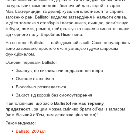
натуральних компонентів і безпечний для людей і тварин.
Має бактерицидні та дезінфікувальні властивості та сприяє
загоєнню ран. Ballistol видаляє затвердіння й нальоти олива,
міді та томпака з стовбурів і патронників, очищає, розм'якшує
кобури, лямки, ремені, нейтралізує та видаляє кислотні опади
від чорного пилу. Виробник Німеччина.
На сьогодні Ballistol — найвідоміший засіб. Свою популярність
воно завоювало простою експлуатацією і дуже широким
функціоналом.
Основні переваги Ballistol:
Змащує, не викликаючи подразнення шкіри
Очищає екологічно
Біологічно розкладається
Захист від корозії без смолоутворення
Найголовніше, що засіб
Ballistol не має терміну
придатності
, за цим можна сміливо брати об'єм із запасом
(чим більший об'єм, тим дешевша ціна за мл)!
Рекомендуємо:
Ballistol 200 мл