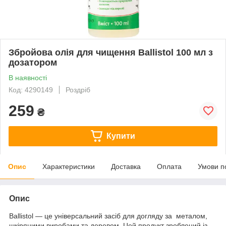
Збройова олія для чищення Ballistol 100 мл з
дозатором
В наявності
Код: 4290149
Роздріб
259
₴
Купити
Опис
Характеристики
Доставка
Оплата
Умови п
Опис
Ballistol — це універсальний засіб для догляду за металом,
шкіряними виробами та деревом. Цей продукт зроблений із