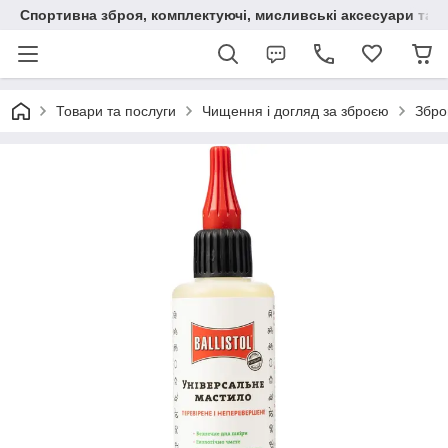
Спортивна зброя, комплектуючі, мисливські аксесуари та н
Товари та послуги
Чищення і догляд за зброєю
Збро