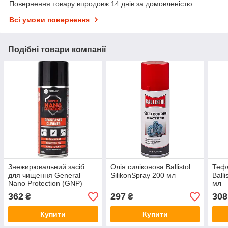
Повернення товару впродовж 14 днів за домовленістю
Всі умови повернення
Подібні товари компанії
Знежирювальний засіб
Олія силіконова Ballistol
Теф
для чищення General
SilikonSpray 200 мл
Balli
Nano Protection (GNP)
мл
Degreaser Cleaner 400 мл.
362
297
308
₴
₴
Купити
Купити