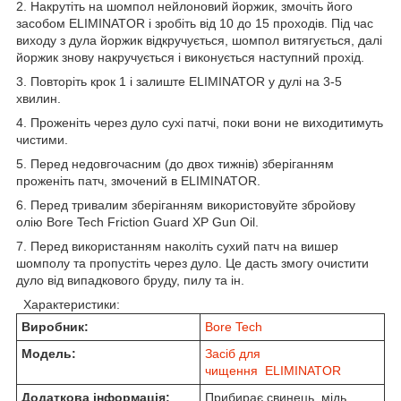
2. Накрутіть на шомпол нейлоновий йоржик, змочіть його
засобом ELIMINATOR і зробіть від 10 до 15 проходів. Під час
виходу з дула йоржик відкручується, шомпол витягується, далі
йоржик знову накручується і виконується наступний прохід.
3. Повторіть крок 1 і залиште ELIMINATOR у дулі на 3-5
хвилин.
4. Проженіть через дуло сухі патчі, поки вони не виходитимуть
чистими.
5. Перед недовгочасним (до двох тижнів) зберіганням
проженіть патч, змочений в ELIMINATOR.
6. Перед тривалим зберіганням використовуйте збройову
олію Bore Tech Friction Guard XP Gun Oil.
7. Перед використанням наколіть сухий патч на вишер
шомполу та пропустіть через дуло. Це дасть змогу очистити
дуло від випадкового бруду, пилу та ін.
Характеристики:
Виробник:
Bore Tech
Модель:
Засіб для
чищення ELIMINATOR
Додаткова інформація:
Прибирає свинець, мідь,