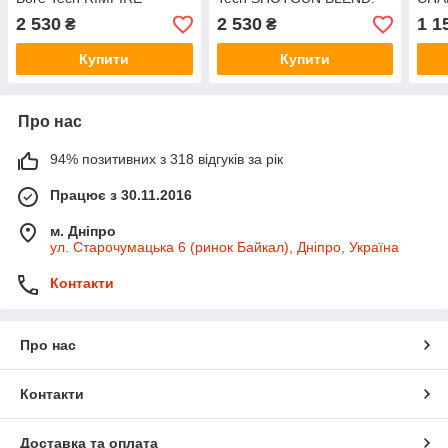
BLEND. Об'єм — 473 мл
Об'єм — 473 мл
— 5
2 530
2 530
1 1
₴
₴
Купити
Купити
Про нас
94% позитивних з 318 відгуків за рік
Працює з 30.11.2016
м. Дніпро
ул. Старочумацька 6 (ринок Байкал), Дніпро, Україна
Контакти
Про нас
Контакти
Доставка та оплата