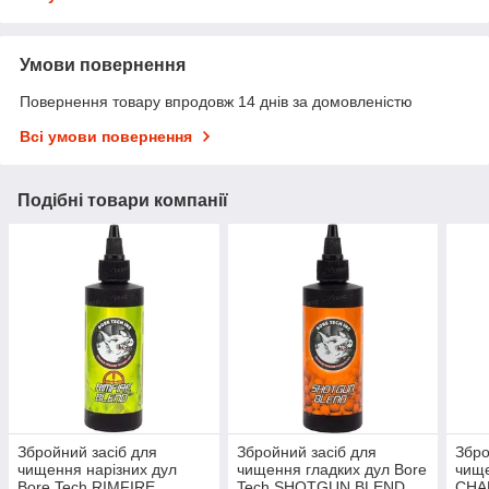
Умови повернення
Повернення товару впродовж 14 днів за домовленістю
Всі умови повернення
Подібні товари компанії
Збройний засіб для
Збройний засіб для
Збро
чищення нарізних дул
чищення гладких дул Bore
чище
Bore Tech RIMFIRE
Tech SHOTGUN BLEND.
CHA