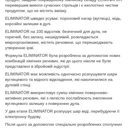
перевершив вимоги сучасних стрільців і є екологічно чистим
продуктом, що не містить аміаку.
ELIMINATOR швидко усуває: пороховий нагар (вуглець), мідь,
корозійні залишки в дулі.
ELIMINATOR на 100 відсотків: безпечний для дула, не
горючий, без запаху, нешкідливий, розкладається
мікроорганізмами, містить речовини, що перешкоджають
утворенню іржі.
Формула ELIMINATOR була розроблена за допомогою нових
комбінацій хімічних речовин, які до цього ніколи не були
представлені в збройовій індустрії.
ELIMINATOR має можливість одночасно розпушувати шари
вуглецевого та мідного відкладення, які накопичилися на
дуловій стінці.
ELIMINATOR використовує суміш хімічних поверхнево-
активних речовин, які з легкістю послаблюють зчеплення
вуглецевого залишку з поверхнею дула.
У два етапи ELIMINATOR розпушує шар міді, перебудуючи її
електронну будову.
Після цього за допомогою спеціально розроблених сполучних