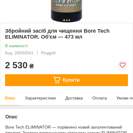
Збройний засіб для чищення Bore Tech
ELIMINATOR. Об'єм — 473 мл
В наявності
Код: 28000041
Роздріб
2 530
₴
Купити
Опис
Характеристики
Доставка
Оплата
Умови п
Опис
Bore Tech ELIMINATOR — порівняно новий запатентований
продукт. Завдяки покращеному хімічному складу ELIMINATOR