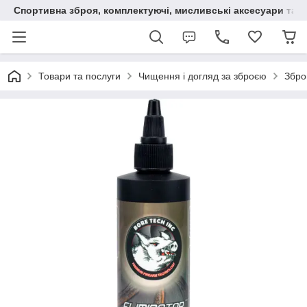
Спортивна зброя, комплектуючі, мисливські аксесуари та н
Товари та послуги
Чищення і догляд за зброєю
Збро