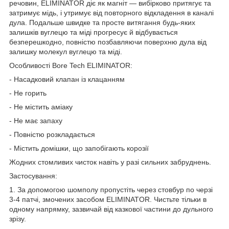
речовин, ELIMINATOR діє як магніт — вибірково притягує та
затримує мідь, і утримує від повторного відкладення в каналі
дула. Подальше швидке та просте витягання будь-яких
залишків вуглецю та міді прогресує й відбувається
безперешкодно, повністю позбавляючи поверхню дула від
залишку молекул вуглецю та міді.
Особливості Bore Tech ELIMINATOR:
- Насадковий клапан із клацанням
- Не горить
- Не містить аміаку
- Не має запаху
- Повністю розкладається
- Містить домішки, що запобігають корозії
Жодних стомливих чисток навіть у разі сильних забруднень.
Застосування:
1. За допомогою шомполу пропустіть через стовбур по черзі
3-4 патчі, змочених засобом ELIMINATOR. Чистьте тільки в
одному напрямку, зазвичай від казкової частини до дульного
зрізу.