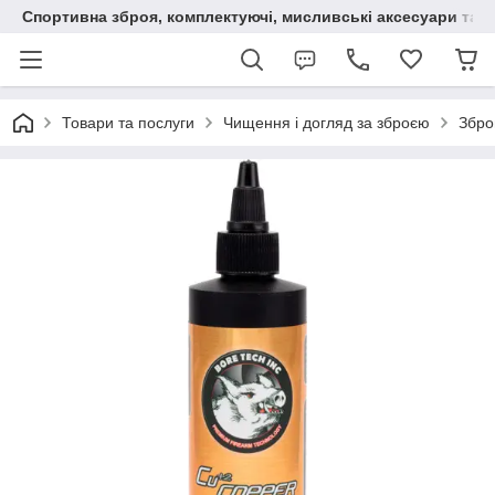
Спортивна зброя, комплектуючі, мисливські аксесуари та н
Товари та послуги
Чищення і догляд за зброєю
Збро