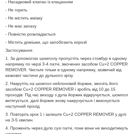
- Насадковий клапан із клацанням
- Не горить
- Не містить аміаку
- Не має запаху
- Повністю розкладається
- Містить домішки, що запобігають корозії
Застосування:
1. За допомогою шомполу пропустіть через стовбур в одному
напрямку по черзі 3-4 патчі, змочених засобом Cu+2 COPPER
REMOVER. Чистьте тільки в одному напрямку, зазвичай від
казкової частини до дульного зрізу.
2. Накрутіть на шомпол нейлоновий йоржик, змочіть його
засобом Cu+2 COPPER REMOVER і зробіть від 10 до 15
проходів. Під час виходу з дула йоржик відкручується, шомпол
витягується, далі йоржик знову накручується і виконується
наступний прохід.
3. Повторіть крок 1 і залиште Cu+2 COPPER REMOVER у дулі
на 3-5 хвилин.
4. Проженіть через дуло сухі патчі, поки вони не виходитимуть
чистими.