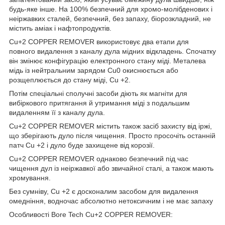
будь-яке інше. На 100% безпечний для хромо-молібденових і
неіржавких сталей, безпечний, без запаху, біорозкладний, не
містить аміак і нафтопродуктів.
Cu+2 COPPER REMOVER використовує два етапи для
повного видалення з каналу дула мідних відкладень. Спочатку
він змінює конфігурацію електронного стану міді. Металева
мідь із нейтральним зарядом Cu0 окиснюється або
розщеплюється до стану міді, Cu +2.
Потім спеціальні сполучні засоби діють як магніти для
вибіркового притягання й утримання міді з подальшим
видаленням її з каналу дула.
Cu+2 COPPER REMOVER містить також засіб захисту від іржі,
що зберігають дуло після чищення. Просто просочіть останній
патч Cu +2 і дуло буде захищене від корозії.
Cu+2 COPPER REMOVER однаково безпечний під час
чищення дул із неіржавкої або звичайної сталі, а також мають
хромування.
Без сумніву, Cu +2 є досконалим засобом для видалення
омедніння, водночас абсолютно нетоксичним і не має запаху
Особливості Bore Tech Cu+2 COPPER REMOVER: