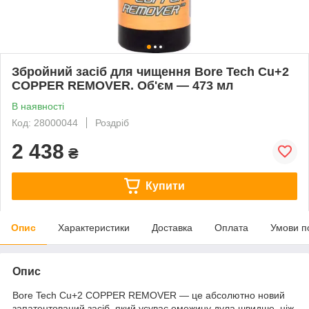
Збройний засіб для чищення Bore Tech Cu+2
COPPER REMOVER. Об'єм — 473 мл
В наявності
Код: 28000044
Роздріб
2 438
₴
Купити
Опис
Характеристики
Доставка
Оплата
Умови п
Опис
Bore Tech Cu+2 COPPER REMOVER — це абсолютно новий
запатентований засіб, який усуває омежину дула швидше, ніж