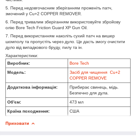
5. Перед недовгочасним зберіганням проженіть патч,
змочений у Cu+2 COPPER REMOVER.
6. Перед тривалим зберіганням використовуйте збройову
олію Bore Tech Friction Guard XP Gun Oil.
7. Перед використанням наколіть сухий патч на вишер
шомполу та пропустіть через дуло. Це дасть змогу очистити
дуло від випадкового бруду, пилу та ін.
Характеристики:
Виробник:
Bore Tech
Модель:
Засіб для чищення Cu+2
COPPER REMOVE
Додаткова інформація:
Прибирає свинець, мідь.
Безпечно для дула.
Об'єм:
473 мл
Країна походження:
США
Приховати