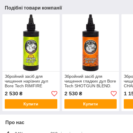
Подібні товари компанії
Збройний засіб для
Збройний засіб для
Збро
чищення нарізних дул
чищення гладких дул Bore
чище
Bore Tech RIMFIRE
Tech SHOTGUN BLEND.
CHA
BLEND. Об'єм — 473 мл
Об'єм — 473 мл
— 5
2 530
2 530
1 1
₴
₴
Купити
Купити
Про нас