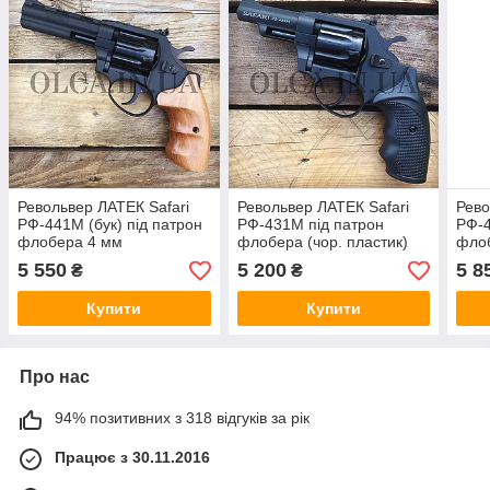
Револьвер ЛАТЕК Safari
Револьвер ЛАТЕК Safari
Рево
РФ-441М (бук) під патрон
РФ-431М під патрон
РФ-4
флобера 4 мм
флобера (чор. пластик)
флоб
АКЦІЯ!
5 550
5 200
5 8
₴
₴
Купити
Купити
Про нас
94% позитивних з 318 відгуків за рік
Працює з 30.11.2016