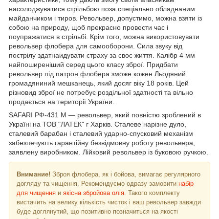
насолоджуватися стрільбою поза спеціально обладнаним
майданчиком і тиров. Револьвер, допустимо, можна взяти із
собою на природу, щоб прекрасно провести час і
поупражатися в стрільбі. Крім того, можна використовувати
револьвер флобера для самооборони. Сила звуку від
пострілу здатнаидувати страху за своє життя. Калібр 4 мм
найпоширеніший серед цього класу зброї. Придбати
револьвер під патрон флобера зможе кожен Льодяний
громадяниний мешканець, який досяг віку 18 років. Цей
різновид зброї не потребує роздільної здатності та вільно
продається на території України.
SAFARI РФ-431 М — револьвер, який повністю зроблений в
Україні на ТОВ "ЛАТЕК" г Харків. Сталеве нарізне дуло,
сталевий барабан і сталевий ударно-спусковий механізм
забезпечують гарантійну безвідмовну роботу револьвера,
заявлену виробником. Лійковий револьвер із буковою ручкою.
Внимание!
Зброя флобера, як і бойова, вимагає регулярного
догляду та чищення. Рекомендуємо одразу замовити
набір
для чищення
и
якісна збройова олія
. Такого комплекту
вистачить на велику кількість чисток і ваш револьвер завжди
буде доглянутий, що позитивно позначиться на якості