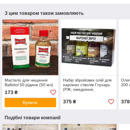
З цим товаром також замовляють
Мастило для чищення
Набір збройових олій для
Олія
Ballistol 50 рідина (50 мл)
нарізних стволiв Глухарь
200 
(РЖ, омедніння,
173
₴
консервація, знежирювач)
375
378
₴
Купити
Подібні товари компанії