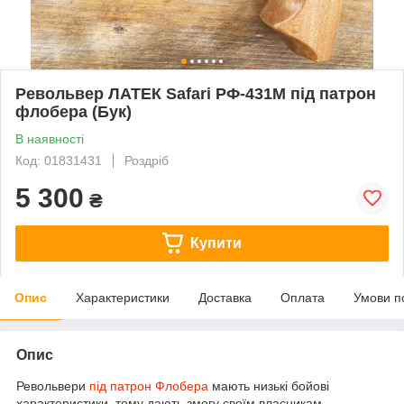
Револьвер ЛАТЕК Safari РФ-431М під патрон
флобера (Бук)
В наявності
Код: 01831431
Роздріб
5 300
₴
Купити
Опис
Характеристики
Доставка
Оплата
Умови п
Опис
Револьвери
під патрон Флобера
мають низькі бойові
характеристики, тому дають змогу своїм власникам