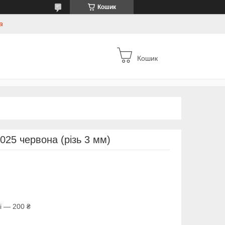
Кошик
а
Кошик
025 червона (різь 3 мм)
і — 200 ₴