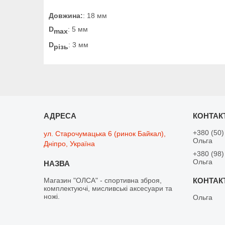
Довжина:
: 18 мм
D
: 5 мм
max
D
: 3 мм
різь
+380 (50)
ул. Старочумацька 6 (ринок Байкал),
Ольга
Дніпро, Україна
+380 (98)
Ольга
Магазин "ОЛСА" - спортивна зброя,
комплектуючі, мисливські аксесуари та
ножі.
Ольга