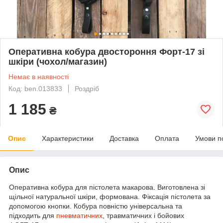
Оперативна кобура двостороння Форт-17 зі
шкіри (чохол/магазин)
Немає в наявності
Код: ben.013833
Роздріб
1 185
₴
Опис
Характеристики
Доставка
Оплата
Умови п
Опис
Оперативна кобура для пістолета макарова. Виготовлена зі
щільної натуральної шкіри, формована. Фіксація пістолета за
допомогою кнопки. Кобура повністю універсальна та
підходить для
пневматичних
, травматичних і бойових