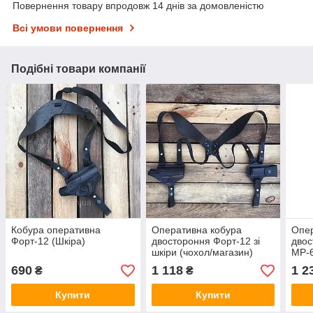
Повернення товару впродовж 14 днів за домовленістю
Всі умови повернення
Подібні товари компанії
Кобура оперативна
Оперативна кобура
Опер
Форт-12 (Шкіра)
двостороння Форт-12 зі
двос
шкіри (чохол/магазин)
МР-6
мага
690
1 118
1 2
₴
₴
Купити
Купити