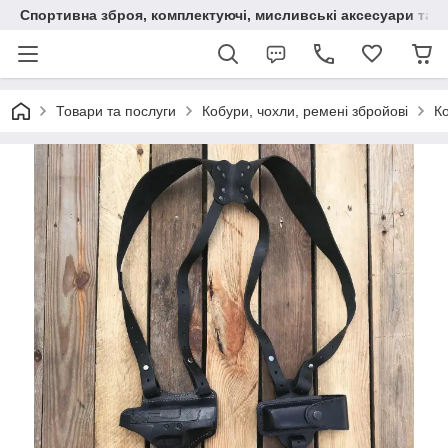
Спортивна зброя, комплектуючі, мисливські аксесуари та н
Товари та послуги
Кобури, чохли, ремені збройові
К