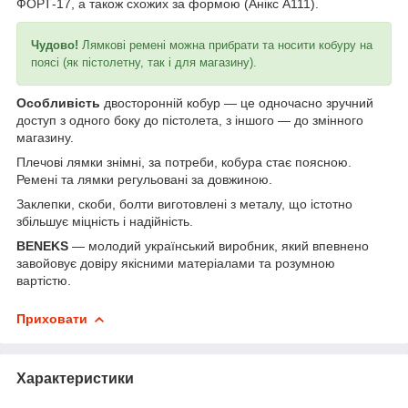
ФОРТ-17, а також схожих за формою (Анікс А111).
Чудово!
Лямкові ремені можна прибрати та носити кобуру на
поясі (як пістолетну, так і для магазину).
Особливість
двосторонній кобур — це одночасно зручний
доступ з одного боку до пістолета, з іншого — до змінного
магазину.
Плечові лямки знімні, за потреби, кобура стає поясною.
Ремені та лямки регульовані за довжиною.
Заклепки, скоби, болти виготовлені з металу, що істотно
збільшує міцність і надійність.
BENEKS
— молодий український виробник, який впевнено
завойовує довіру якісними матеріалами та розумною
вартістю.
Приховати
Характеристики