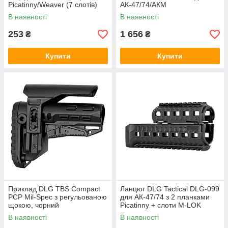
Picatinny/Weaver (7 слотів)
АК-47/74/АКМ
койот, олива
В наявності
В наявності
253
1 656
₴
₴
Купити
Купити
Приклад DLG TBS Compact
Ланцюг DLG Tactical DLG-099
PCP Mil-Spec з регульованою
для АК-47/74 з 2 планками
щокою, чорний
Picatinny + слоти M-LOK
(полімер) чорний
В наявності
В наявності