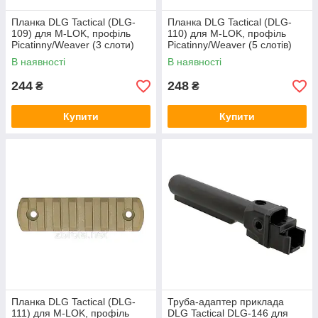
Планка DLG Tactical (DLG-
Планка DLG Tactical (DLG-
109) для M-LOK, профіль
110) для M-LOK, профіль
Picatinny/Weaver (3 слоти)
Picatinny/Weaver (5 слотів)
чорна
олива
В наявності
В наявності
244
248
₴
₴
Купити
Купити
Планка DLG Tactical (DLG-
Труба-адаптер приклада
111) для M-LOK, профіль
DLG Tactical DLG-146 для