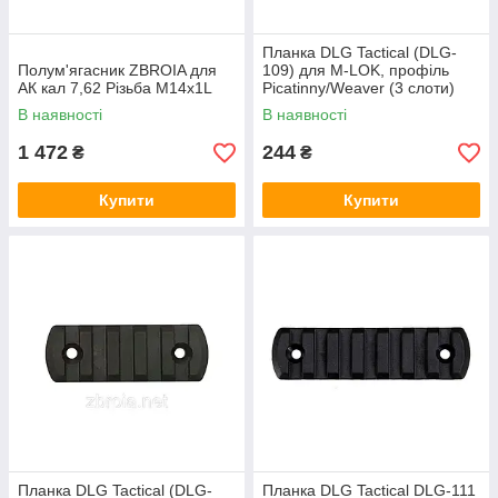
Планка DLG Tactical (DLG-
Полум'ягасник ZBROIA для
109) для M-LOK, профіль
АК кал 7,62 Різьба M14x1L
Picatinny/Weaver (3 слоти)
Green
В наявності
В наявності
1 472
244
₴
₴
Купити
Купити
Планка DLG Tactical (DLG-
Планка DLG Tactical DLG-111