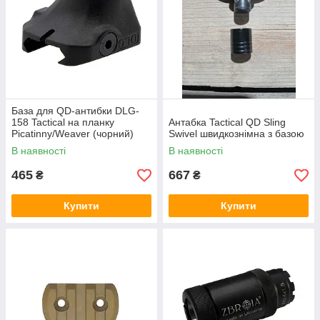
База для QD-антибки DLG-
158 Tactical на планку
Антабка Tactical QD Sling
Picatinny/Weaver (чорний)
Swivel швидкознімна з базою
В наявності
В наявності
465
667
₴
₴
Купити
Купити