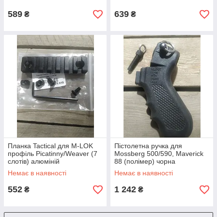
589
639
₴
₴
Планка Tactical для M-LOK
Пістолетна ручка для
профіль Picatinny/Weaver (7
Mossberg 500/590, Maverick
слотів) алюміній
88 (полімер) чорна
Немає в наявності
Немає в наявності
552
1 242
₴
₴