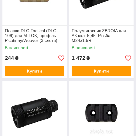
Планка DLG Tactical (DLG-
Полум'ягасник ZBROIA для
109) для M-LOK, профіль
АК кал. 5,45. Різьба
Picatinny/Weaver (3 слоти)
М24x1.5R
койот
В наявності
В наявності
244
1 472
₴
₴
Купити
Купити