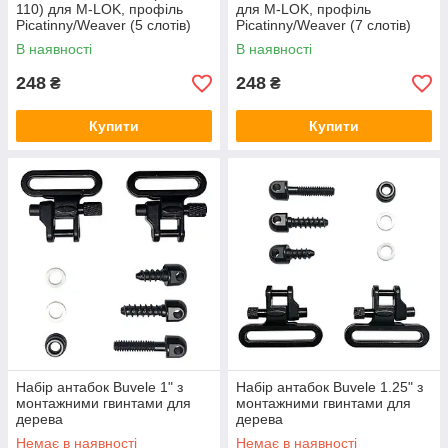
110) для M-LOK, профіль
для M-LOK, профіль
Picatinny/Weaver (5 слотів)
Picatinny/Weaver (7 слотів)
Black
чорний
В наявності
В наявності
248
248
₴
₴
Купити
Купити
Набір антабок Buvele 1" з
Набір антабок Buvele 1.25" з
монтажними гвинтами для
монтажними гвинтами для
дерева
дерева
Немає в наявності
Немає в наявності