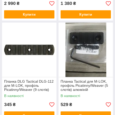
2 990
1 380
₴
₴
Купити
Купити
Планка DLG Tactical DLG-112
Планка Tactical для M-LOK,
для M-LOK, профіль
профіль Picatinny/Weaver (5
Picatinny/Weaver (9 слотів)
слотів) алюміній
олива
В наявності
В наявності
345
529
₴
₴